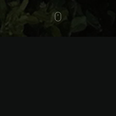
Santiago, Chile – 2018
Arquitectura: Margarita Ostornol – Fotógrafía: Luxia –
Parques y jardines