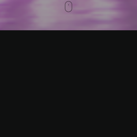
Santiago, Chile – 2011
Mandante Espacio Riesco – Fotógrafía: Sergio Pirrone –
Esparcimiento