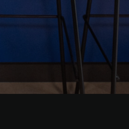
as
 Montserrat Robres, Beatriz López