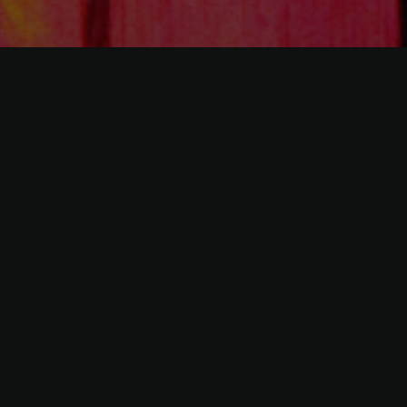
Dubai, UAE , 2012
Muro curvo de 22 metros de longitud, realizado con
paneles verticales theANEMIX, para el Restaurant Izakaya
del Hotel Marriot Marquis, en Dubai.